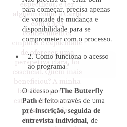
específicos, e ter
para começar, precisa apenas
alguém como a Carla
de vontade de mudança e
com o seu
disponibilidade para se
conhecimento,
comprometer com o processo.
empatia e capacidade
de oferecer uma
2. Como funciona o acesso
perspetiva clara, foi
ao programa?
essencial. Quem mais
beneficiou? A minha
O acesso ao
The Butterfly
família. E por isso,
Path
é feito através de uma
estarei eternamente
grato à Carla.
pré-inscrição, seguida de
Recomendo-a
entrevista individual
, de