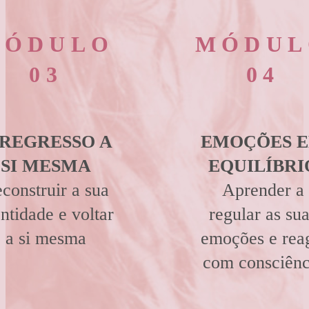
MÓDULO
MÓDUL
03
04
 REGRESSO A
EMOÇÕES 
SI MESMA
EQUILÍBRI
construir a sua
Aprender a
ntidade e voltar
regular as su
a si mesma
emoções e rea
com consciênc