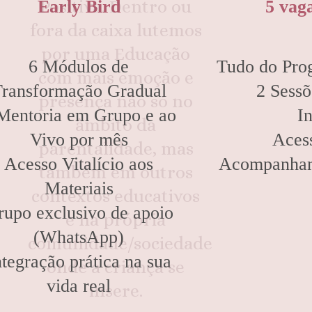
Positiva. Dentro ou
Early Bird
5 vaga
fora da caixa lutemos
por uma Educação
6 Módulos de
Tudo do Prog
com mais emoção e
ransformação Gradual
2 Sessõ
presença não só no
Mentoria em Grupo e ao
I
âmbito da
Vivo por mês
Acess
parentalidade, mas
Acesso Vitalício aos
Acompanham
também em outros
Materiais
contextos educativos
rupo exclusivo de apoio
e na própria
(WhatsApp)
comunidade/sociedade
ntegração prática na sua
onde a criança se
vida real
insere.