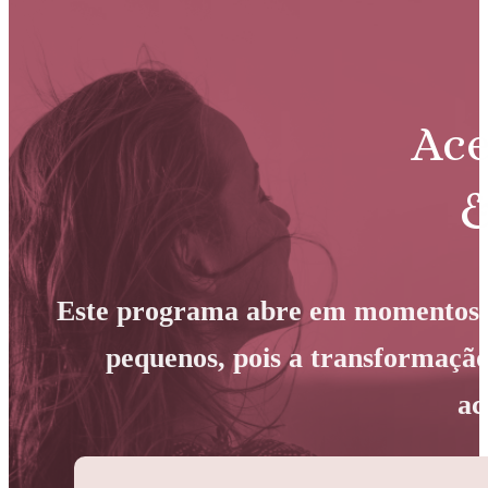
Ace
&
Este programa abre em momentos es
pequenos, pois a transformação
ac