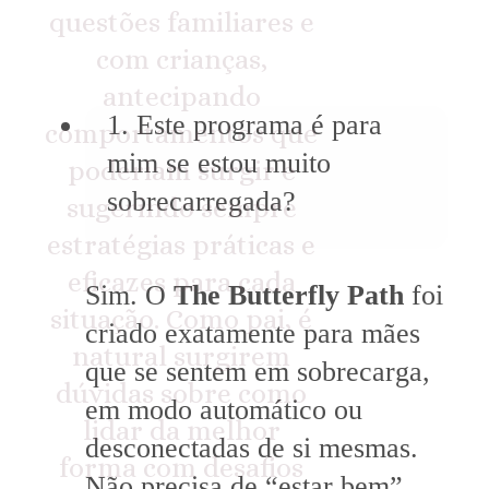
questões familiares e
com crianças,
antecipando
1. Este programa é para
comportamentos que
mim se estou muito
poderiam surgir e
sobrecarregada?
sugerindo sempre
estratégias práticas e
eficazes para cada
Sim. O
The Butterfly Path
foi
situação. Como pai, é
criado exatamente para mães
natural surgirem
que se sentem em sobrecarga,
dúvidas sobre como
em modo automático ou
lidar da melhor
desconectadas de si mesmas.
forma com desafios
Não precisa de “estar bem”