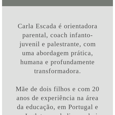
de oferecer uma
perspetiva clara, foi
essencial. Quem mais
Carla Escada é orientadora
beneficiou? A minha
parental, coach infanto-
família. E por isso,
juvenil e palestrante, com
estarei eternamente
uma abordagem prática,
grato à Carla.
humana e profundamente
Recomendo-a
transformadora.
vivamente. Obrigado,
Carla.
Mãe de dois filhos e com 20
anos de experiência na área
Carlos Rocha
da educação, em Portugal e
S. 8 anos