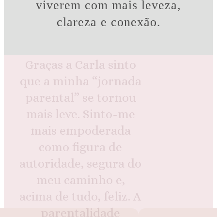
viverem com mais leveza,
adequados à minha
clareza e conexão.
família, sem qualquer
tipo de julgamento.
Graças a Carla sinto
que a minha “jornada
parental” se tornou
mais leve. Sinto-me
mais empoderada
como figura de
autoridade, segura do
meu caminho e,
acima de tudo, feliz. A
parentalidade