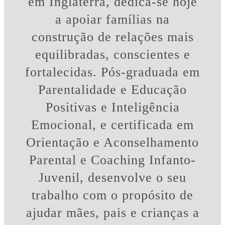
em Inglaterra, dedica-se hoje
A Carla é
a apoiar famílias na
BRILHANTE! A
construção de relações mais
prioridade da Carla é
equilibradas, conscientes e
claramente o nosso
fortalecidas. Pós-graduada em
bem estar enquanto
Parentalidade e Educação
família e a resolução
Positivas e Inteligência
da situação/situações
Emocional, e certificada em
que trazemos para a
Orientação e Aconselhamento
sessão. Para além
Parental e Coaching Infanto-
disso, é uma
Juvenil, desenvolve o seu
excelente ouvinte e
trabalho com o propósito de
oferece conselhos,
ajudar mães, pais e crianças a
dicas e táticas