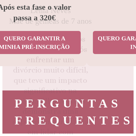
Após esta fase o valor
Lénia Neves
passa a 320€
Mãe de gémeas de 7 anos
Recorri aos serviços
QUERO GARANTIR A
QUERO GARA
MINHA PRÉ-INSCRIÇÃO
I
da Carla Escada após
enfrentar um
divórcio muito difícil,
que teve um impacto
significativo na
PERGUNTAS
minha filha. A Carla
demonstra uma
FREQUENTES
experiência profunda
em lidar com